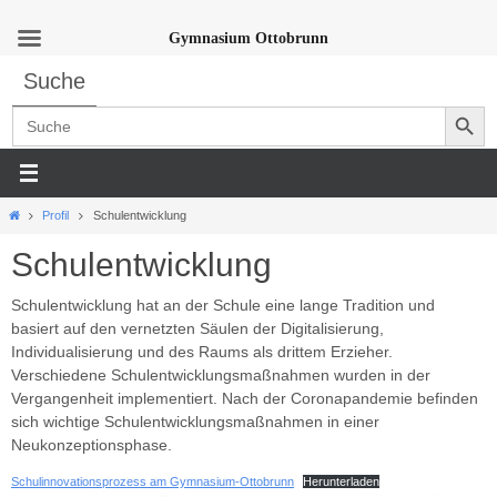
Gymnasium Ottobrunn
Zum
Suche
Inhalt
Search Button
springen
Search
for:
Start
Profil
Schulentwicklung
Schulentwicklung
Schulentwicklung hat an der Schule eine lange Tradition und
basiert auf den vernetzten Säulen der Digitalisierung,
Individualisierung und des Raums als drittem Erzieher.
Verschiedene Schulentwicklungsmaßnahmen wurden in der
Vergangenheit implementiert. Nach der Coronapandemie befinden
sich wichtige Schulentwicklungsmaßnahmen in einer
Neukonzeptionsphase.
Schulinnovationsprozess am Gymnasium-Ottobrunn
Herunterladen