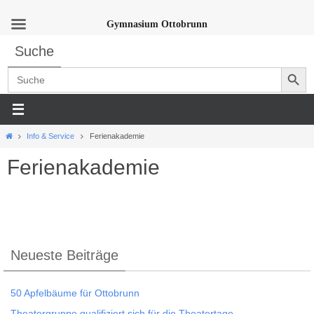
Gymnasium Ottobrunn
Zum
Suche
Inhalt
Search Button
springen
Search
for:
Start
Info & Service
Ferienakademie
Ferienakademie
Neueste Beiträge
50 Apfelbäume für Ottobrunn
Theatergruppe qualifiziert sich für die Theatertage