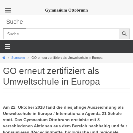
Gymnasium Ottobrunn
Zum
Suche
Inhalt
Search Button
springen
Search
for:
Start
Startseite
GO erneut zertifiziert als Umweltschule in Europa
GO erneut zertifiziert als
Umweltschule in Europa
Am 22. Oktober 2018 fand die diesjährige Auszeichnung als
Umweltschule in Europa / Internationale Agenda 21 Schule
statt. Das Gymnasium Ottobrunn erreichte mit 8
verschiedenen Aktionen aus dem Bereich nachhaltig und fair
konsumieren (Recyclinghefte, biologische und regionale